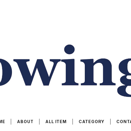
ME
ABOUT
ALL ITEM
CATEGORY
CONT